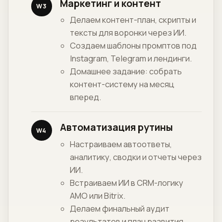
Маркетинг и контент
W3
Делаем контент-план, скрипты и
тексты для воронки через ИИ.
Создаем шаблоны промптов под
Instagram, Telegram и лендинги.
Домашнее задание: собрать
контент-систему на месяц
вперед.
Автоматизация рутины
W4
Настраиваем автоответы,
аналитику, сводки и отчеты через
ИИ.
Встраиваем ИИ в CRM-логику
AMO или Bitrix.
Делаем финальный аудит
результатов и план развития