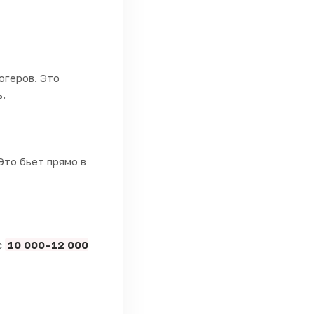
огеров. Это
ь.
Это бьет прямо в
с
10 000–12 000