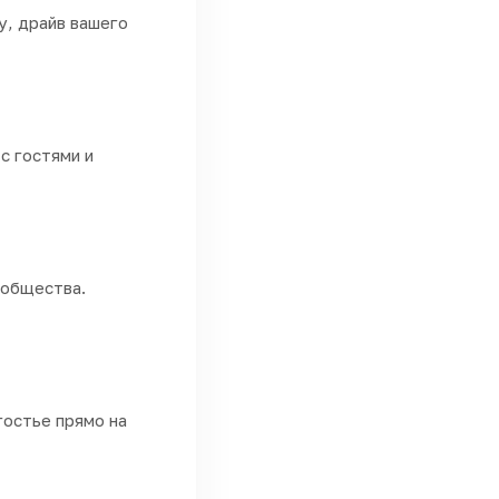
у, драйв вашего
с гостями и
ообщества.
гостье прямо на